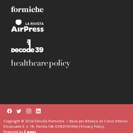
Copyright © 2026 Edicola Formiche. – Base per Altezza srl Corso Vittorio
Emanuele II, n. 18, Partita IVA 05831140966 |
Privacy Policy.
Powered by