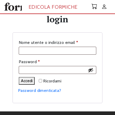
Skip to main content
EDICOLA FORMICHE
login
Richiesto
Nome utente o indirizzo email
*
Richiesto
Password
*
Accedi
Ricordami
Password dimenticata?