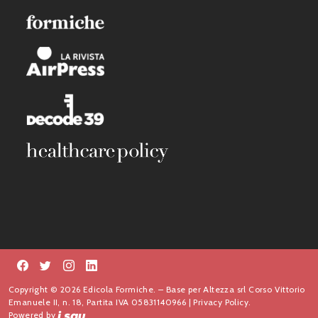
Copyright © 2026 Edicola Formiche. – Base per Altezza srl Corso Vittorio
Emanuele II, n. 18, Partita IVA 05831140966 |
Privacy Policy.
Powered by