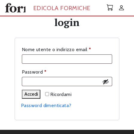
Skip to main content
EDICOLA FORMICHE
login
Richiesto
Nome utente o indirizzo email
*
Richiesto
Password
*
Accedi
Ricordami
Password dimenticata?