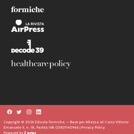
Copyright © 2026 Edicola Formiche. – Base per Altezza srl Corso Vittorio
Emanuele II, n. 18, Partita IVA 05831140966 |
Privacy Policy.
Powered by