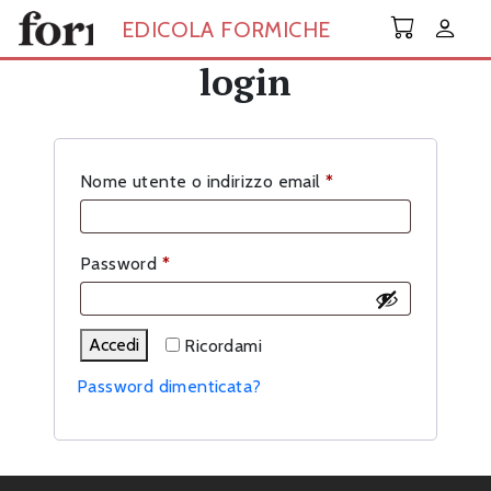
Skip to main content
EDICOLA FORMICHE
login
Richiesto
Nome utente o indirizzo email
*
Richiesto
Password
*
Accedi
Ricordami
Password dimenticata?