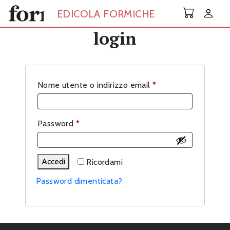
Skip to main content
EDICOLA FORMICHE
login
Richiesto
Nome utente o indirizzo email
*
Richiesto
Password
*
Accedi
Ricordami
Password dimenticata?