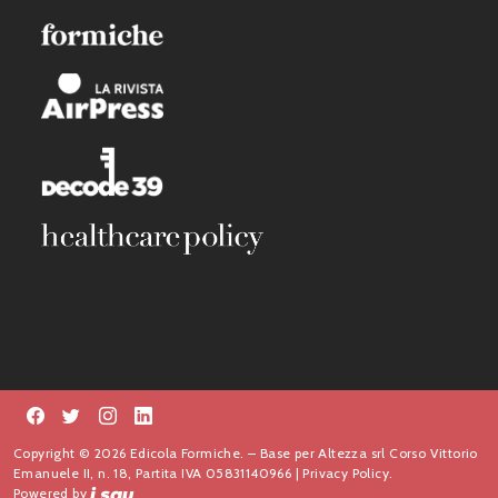
Copyright © 2026 Edicola Formiche. – Base per Altezza srl Corso Vittorio
Emanuele II, n. 18, Partita IVA 05831140966 |
Privacy Policy.
Powered by