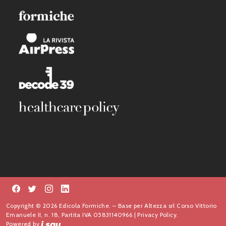
Copyright © 2026 Edicola Formiche. – Base per Altezza srl Corso Vittorio
Emanuele II, n. 18, Partita IVA 05831140966 |
Privacy Policy.
Powered by