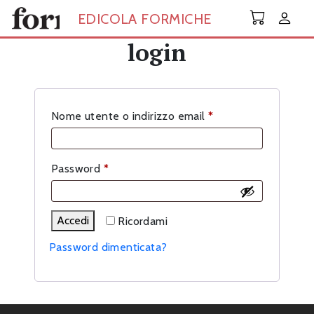
Skip to main content
EDICOLA FORMICHE
login
Richiesto
Nome utente o indirizzo email
*
Richiesto
Password
*
Accedi
Ricordami
Password dimenticata?