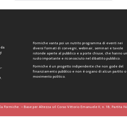
Formiche vanta poi un nutrito programma di eventi nei
 da
diversi formati di convegni, webinair, seminari e tavole
gi
rotonde aperte al pubblico e a porte chiuse, che hanno u
ruolo importante e riconosciuto nel dibattito pubblico.
Formiche è un progetto indipendente che non gode del
n-
finanziamento pubblico e non è organo di alcun partito o
movimento politico.
9.
a Formiche. – Base per Altezza srl Corso Vittorio Emanuele II, n. 18, Partita 