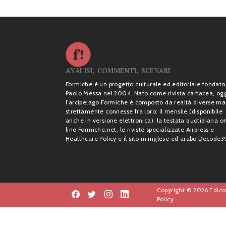
ANALISI, COMMENTI, SCENARI
Formiche è un progetto culturale ed editoriale fondato
Paolo Messa nel 2004. Nato come rivista cartacea, og
l’arcipelago Formiche è composto da realtà diverse ma
strettamente connesse fra loro: il mensile (disponibile
anche in versione elettronica), la testata quotidiana o
line Formiche.net, le riviste specializzate Airpress e
Healthcare Policy e il sito in inglese ed arabo Decode3
Copyright © 2026 Edicol
Policy.