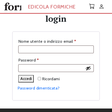
Skip to main content
EDICOLA FORMICHE
login
Richiesto
Nome utente o indirizzo email
*
Richiesto
Password
*
Accedi
Ricordami
Password dimenticata?