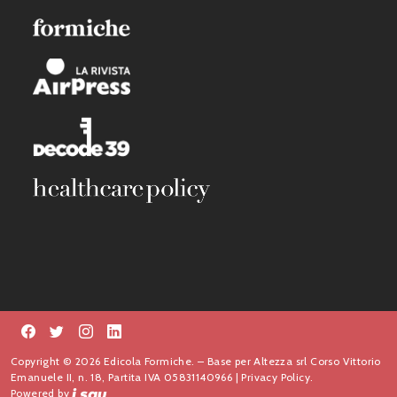
Copyright © 2026 Edicola Formiche. – Base per Altezza srl Corso Vittorio
Emanuele II, n. 18, Partita IVA 05831140966 |
Privacy Policy.
Powered by