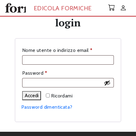
Skip to main content
EDICOLA FORMICHE
login
Richiesto
Nome utente o indirizzo email
*
Richiesto
Password
*
Accedi
Ricordami
Password dimenticata?