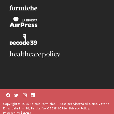
Copyright © 2026 Edicola Formiche. – Base per Altezza srl Corso Vittorio
Emanuele II, n. 18, Partita IVA 05831140966 |
Privacy Policy.
Powered by