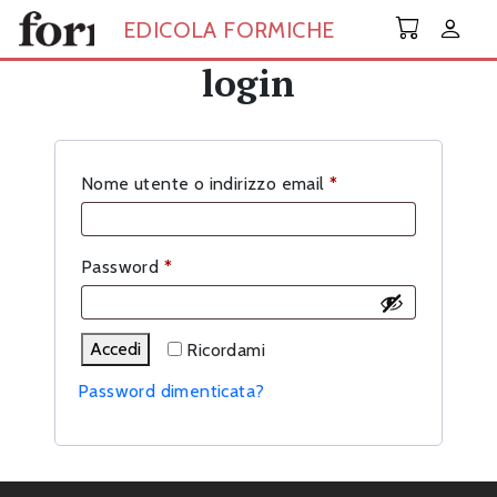
Skip to main content
EDICOLA FORMICHE
login
Richiesto
Nome utente o indirizzo email
*
Richiesto
Password
*
Accedi
Ricordami
Password dimenticata?