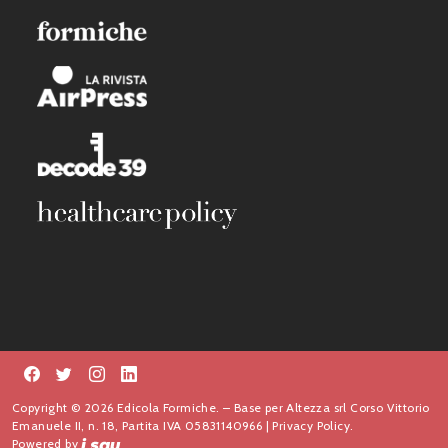
Copyright © 2026 Edicola Formiche. – Base per Altezza srl Corso Vittorio
Emanuele II, n. 18, Partita IVA 05831140966 |
Privacy Policy.
Powered by