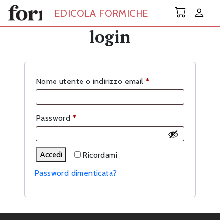
Skip to main content
EDICOLA FORMICHE
login
Richiesto
Nome utente o indirizzo email
*
Richiesto
Password
*
Accedi
Ricordami
Password dimenticata?