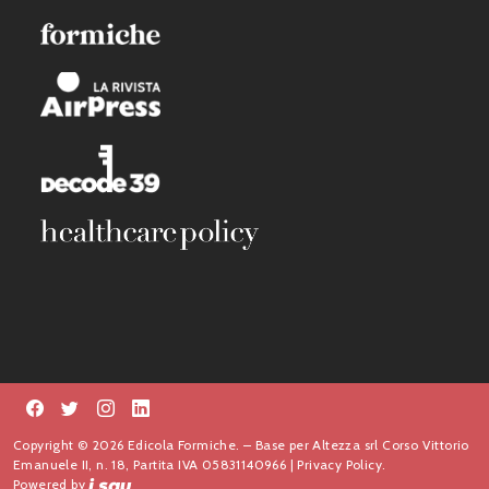
Copyright © 2026 Edicola Formiche. – Base per Altezza srl Corso Vittorio
Emanuele II, n. 18, Partita IVA 05831140966 |
Privacy Policy.
Powered by