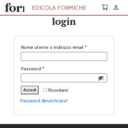
Skip to main content
EDICOLA FORMICHE
login
Richiesto
Nome utente o indirizzo email
*
Richiesto
Password
*
Accedi
Ricordami
Password dimenticata?