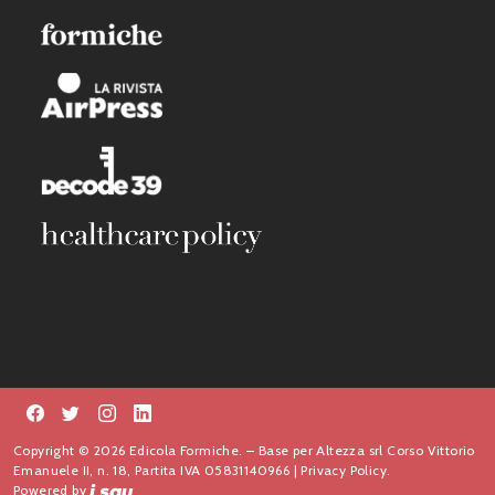
Copyright © 2026 Edicola Formiche. – Base per Altezza srl Corso Vittorio
Emanuele II, n. 18, Partita IVA 05831140966 |
Privacy Policy.
Powered by