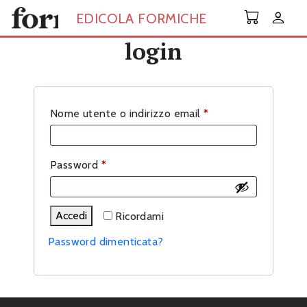
Skip to main content
EDICOLA FORMICHE
login
Richiesto
Nome utente o indirizzo email
*
Richiesto
Password
*
Accedi
Ricordami
Password dimenticata?