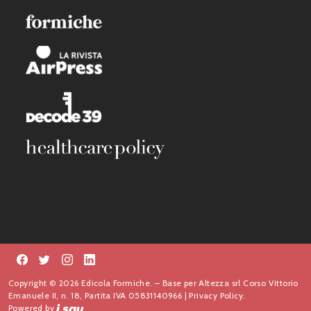
Copyright © 2026 Edicola Formiche. – Base per Altezza srl Corso Vittorio
Emanuele II, n. 18, Partita IVA 05831140966 |
Privacy Policy.
Powered by