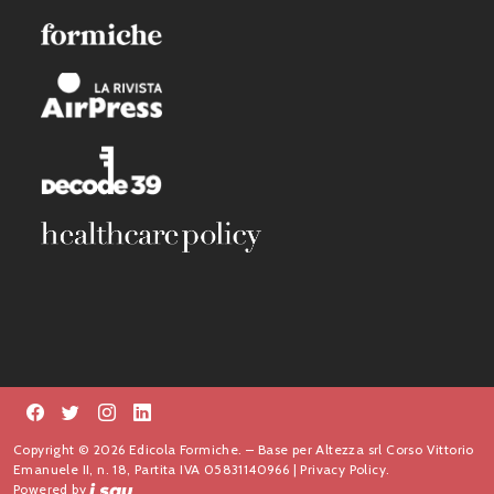
Copyright © 2026 Edicola Formiche. – Base per Altezza srl Corso Vittorio
Emanuele II, n. 18, Partita IVA 05831140966 |
Privacy Policy.
Powered by