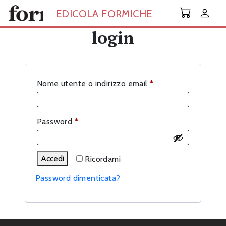
Skip to main content
EDICOLA FORMICHE
login
Richiesto
Nome utente o indirizzo email
*
Richiesto
Password
*
Accedi
Ricordami
Password dimenticata?