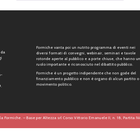
Formiche vanta poi un nutrito programma di eventi nei
 da
diversi formati di convegni, webinair, seminari e tavole
gi
rotonde aperte al pubblico e a porte chiuse, che hanno u
ruolo importante e riconosciuto nel dibattito pubblico.
Formiche è un progetto indipendente che non gode del
n-
finanziamento pubblico e non è organo di alcun partito o
movimento politico.
9.
a Formiche. – Base per Altezza srl Corso Vittorio Emanuele II, n. 18, Partita 