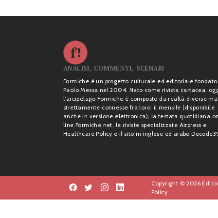
ANALISI, COMMENTI, SCENARI
Formiche è un progetto culturale ed editoriale fondato
Paolo Messa nel 2004. Nato come rivista cartacea, og
l’arcipelago Formiche è composto da realtà diverse ma
strettamente connesse fra loro: il mensile (disponibile
anche in versione elettronica), la testata quotidiana o
line Formiche.net, le riviste specializzate Airpress e
Healthcare Policy e il sito in inglese ed arabo Decode3
Copyright © 2026 Edicol
Policy.