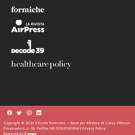
Copyright © 2026 Edicola Formiche. – Base per Altezza srl Corso Vittorio
Emanuele II, n. 18, Partita IVA 05831140966 |
Privacy Policy.
Powered by