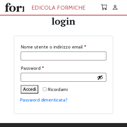
Skip to main content
EDICOLA FORMICHE
login
Richiesto
Nome utente o indirizzo email
*
Richiesto
Password
*
Accedi
Ricordami
Password dimenticata?