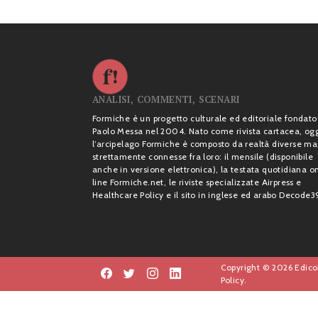
ANALISI, COMMENTI, SCENARI
Formiche è un progetto culturale ed editoriale fondato
Paolo Messa nel 2004. Nato come rivista cartacea, og
l’arcipelago Formiche è composto da realtà diverse ma
strettamente connesse fra loro: il mensile (disponibile
anche in versione elettronica), la testata quotidiana o
line Formiche.net, le riviste specializzate Airpress e
Healthcare Policy e il sito in inglese ed arabo Decode3
Copyright © 2026 Edicol
Policy.