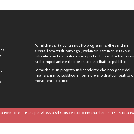
Formiche vanta poi un nutrito programma di eventi nei
 da
diversi formati di convegni, webinair, seminari e tavole
gi
rotonde aperte al pubblico e a porte chiuse, che hanno u
ruolo importante e riconosciuto nel dibattito pubblico.
Formiche è un progetto indipendente che non gode del
n-
finanziamento pubblico e non è organo di alcun partito o
movimento politico.
9.
a Formiche. – Base per Altezza srl Corso Vittorio Emanuele II, n. 18, Partita 