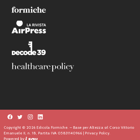
Copyright © 2026 Edicola Formiche. – Base per Altezza srl Corso Vittorio
Emanuele II, n. 18, Partita IVA 05831140966 |
Privacy Policy.
Powered by