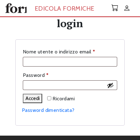
Skip to main content
EDICOLA FORMICHE
login
Richiesto
Nome utente o indirizzo email
*
Richiesto
Password
*
Accedi
Ricordami
Password dimenticata?