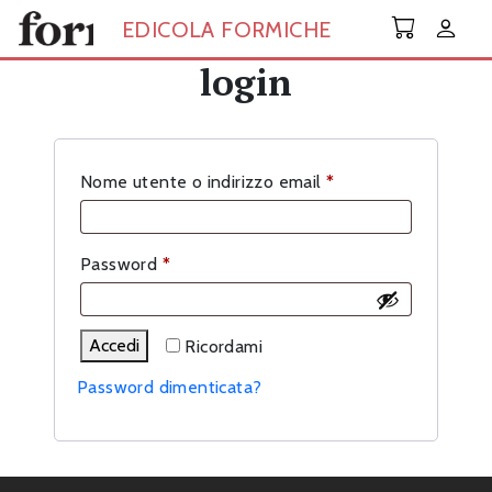
Skip to main content
EDICOLA FORMICHE
login
Richiesto
Nome utente o indirizzo email
*
Richiesto
Password
*
Accedi
Ricordami
Password dimenticata?