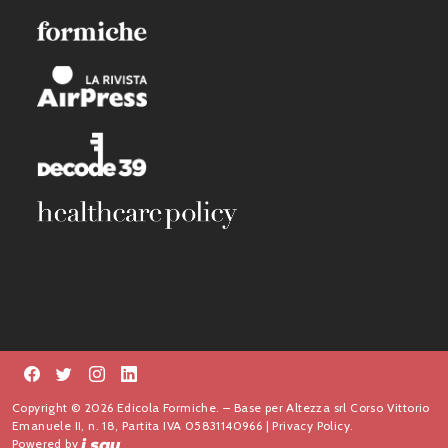
Copyright © 2026 Edicola Formiche. – Base per Altezza srl Corso Vittorio
Emanuele II, n. 18, Partita IVA 05831140966 |
Privacy Policy.
Powered by