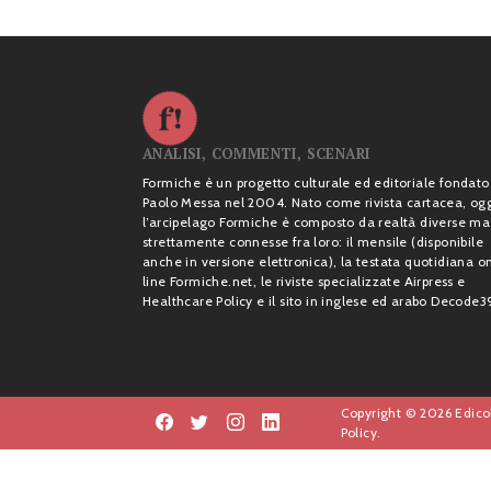
ANALISI, COMMENTI, SCENARI
Formiche è un progetto culturale ed editoriale fondato
Paolo Messa nel 2004. Nato come rivista cartacea, og
l’arcipelago Formiche è composto da realtà diverse ma
strettamente connesse fra loro: il mensile (disponibile
anche in versione elettronica), la testata quotidiana o
line Formiche.net, le riviste specializzate Airpress e
Healthcare Policy e il sito in inglese ed arabo Decode3
Copyright © 2026 Edicol
Policy.