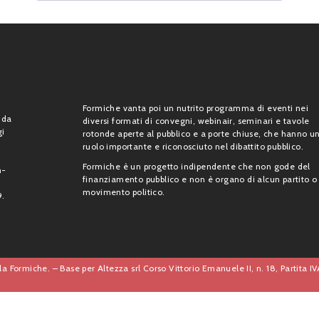
Formiche vanta poi un nutrito programma di eventi nei
 da
diversi formati di convegni, webinair, seminari e tavole
gi
rotonde aperte al pubblico e a porte chiuse, che hanno u
ruolo importante e riconosciuto nel dibattito pubblico.
Formiche è un progetto indipendente che non gode del
n-
finanziamento pubblico e non è organo di alcun partito o
movimento politico.
9.
a Formiche. – Base per Altezza srl Corso Vittorio Emanuele II, n. 18, Partita 