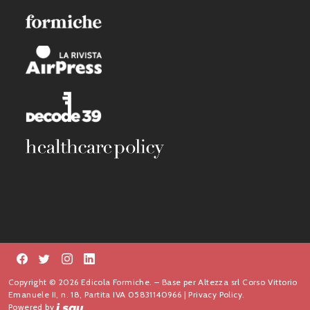
Copyright © 2026 Edicola Formiche. – Base per Altezza srl Corso Vittorio
Emanuele II, n. 18, Partita IVA 05831140966 |
Privacy Policy.
Powered by