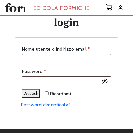
Skip to main content
EDICOLA FORMICHE
login
Richiesto
Nome utente o indirizzo email
*
Richiesto
Password
*
Accedi
Ricordami
Password dimenticata?