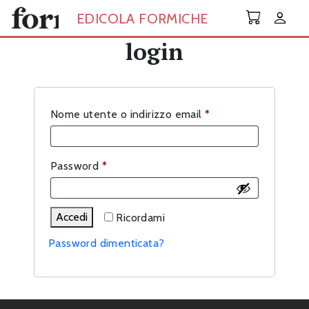
Skip to main content
EDICOLA FORMICHE
login
Richiesto
Nome utente o indirizzo email
*
Richiesto
Password
*
Accedi
Ricordami
Password dimenticata?