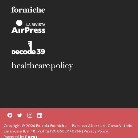
Copyright © 2026 Edicola Formiche. – Base per Altezza srl Corso Vittorio
Emanuele II, n. 18, Partita IVA 05831140966 |
Privacy Policy.
Powered by