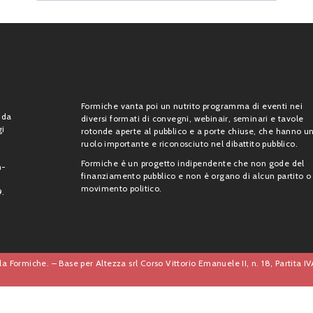
Formiche vanta poi un nutrito programma di eventi nei
 da
diversi formati di convegni, webinair, seminari e tavole
gi
rotonde aperte al pubblico e a porte chiuse, che hanno u
ruolo importante e riconosciuto nel dibattito pubblico.
Formiche è un progetto indipendente che non gode del
n-
finanziamento pubblico e non è organo di alcun partito o
movimento politico.
9.
a Formiche. – Base per Altezza srl Corso Vittorio Emanuele II, n. 18, Partita 