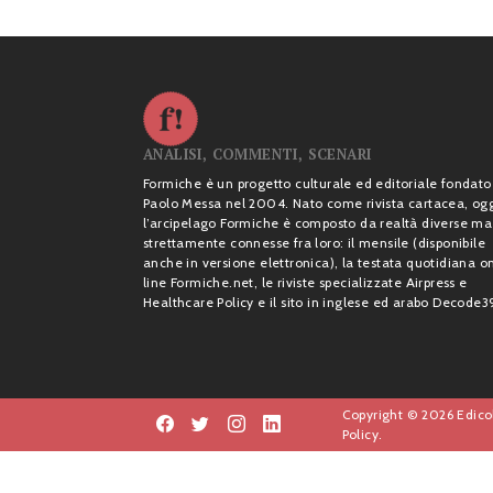
ANALISI, COMMENTI, SCENARI
Formiche è un progetto culturale ed editoriale fondato
Paolo Messa nel 2004. Nato come rivista cartacea, og
l’arcipelago Formiche è composto da realtà diverse ma
strettamente connesse fra loro: il mensile (disponibile
anche in versione elettronica), la testata quotidiana o
line Formiche.net, le riviste specializzate Airpress e
Healthcare Policy e il sito in inglese ed arabo Decode3
Copyright © 2026 Edicol
Policy.