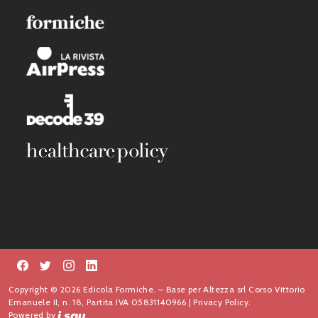
Copyright © 2026 Edicola Formiche. – Base per Altezza srl Corso Vittorio
Emanuele II, n. 18, Partita IVA 05831140966 |
Privacy Policy.
Powered by