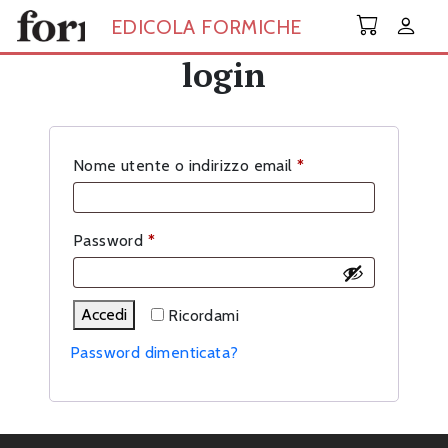
Skip to main content
EDICOLA FORMICHE
login
Richiesto
Nome utente o indirizzo email
*
Richiesto
Password
*
Accedi
Ricordami
Password dimenticata?