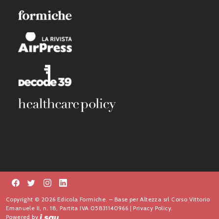
Copyright © 2026 Edicola Formiche. – Base per Altezza srl Corso Vittorio
Emanuele II, n. 18, Partita IVA 05831140966 |
Privacy Policy.
Powered by