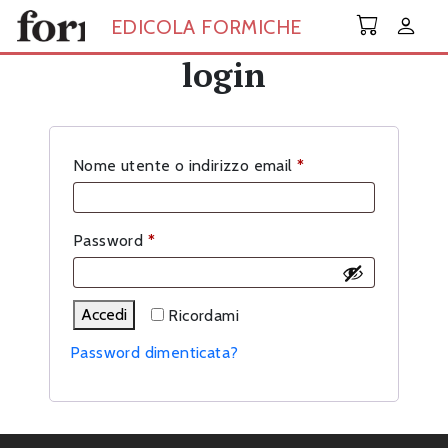
Skip to main content
EDICOLA FORMICHE
login
Richiesto
Nome utente o indirizzo email
*
Richiesto
Password
*
Accedi
Ricordami
Password dimenticata?