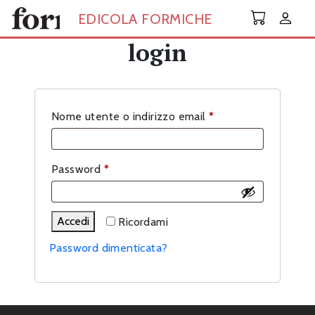
Skip to main content
EDICOLA FORMICHE
login
Richiesto
Nome utente o indirizzo email
*
Richiesto
Password
*
Accedi
Ricordami
Password dimenticata?