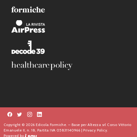
Copyright © 2026 Edicola Formiche. – Base per Altezza srl Corso Vittorio
Emanuele II, n. 18, Partita IVA 05831140966 |
Privacy Policy.
Powered by