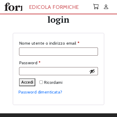
Skip to main content
EDICOLA FORMICHE
login
Richiesto
Nome utente o indirizzo email
*
Richiesto
Password
*
Accedi
Ricordami
Password dimenticata?