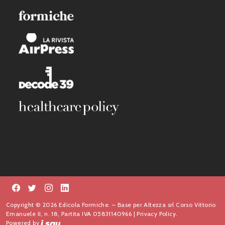
Copyright © 2026 Edicola Formiche. – Base per Altezza srl Corso Vittorio
Emanuele II, n. 18, Partita IVA 05831140966 |
Privacy Policy.
Powered by