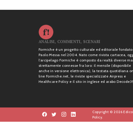
ANALISI, COMMENTI, SCENARI
Formiche è un progetto culturale ed editoriale fondato
Paolo Messa nel 2004. Nato come rivista cartacea, og
l’arcipelago Formiche è composto da realtà diverse ma
strettamente connesse fra loro: il mensile (disponibile
anche in versione elettronica), la testata quotidiana o
line Formiche.net, le riviste specializzate Airpress e
Healthcare Policy e il sito in inglese ed arabo Decode3
Copyright © 2026 Edicol
Policy.