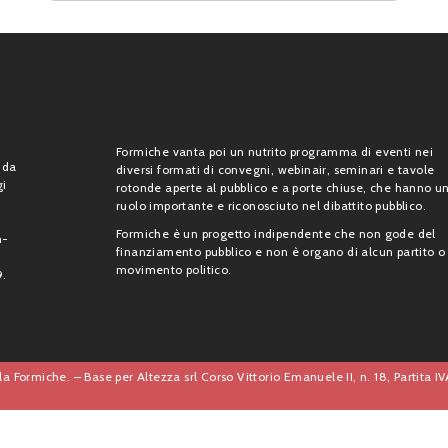
Formiche vanta poi un nutrito programma di eventi nei
 da
diversi formati di convegni, webinair, seminari e tavole
gi
rotonde aperte al pubblico e a porte chiuse, che hanno u
ruolo importante e riconosciuto nel dibattito pubblico.
Formiche è un progetto indipendente che non gode del
n-
finanziamento pubblico e non è organo di alcun partito o
movimento politico.
9.
a Formiche. – Base per Altezza srl Corso Vittorio Emanuele II, n. 18, Partita 