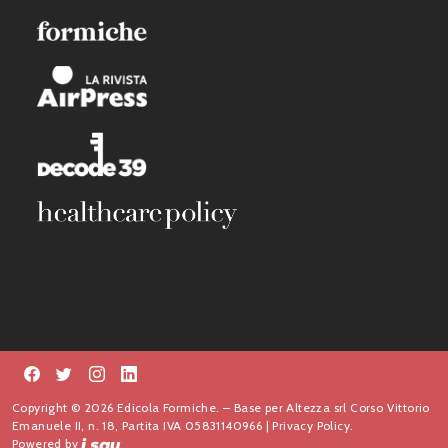
Copyright © 2026 Edicola Formiche. – Base per Altezza srl Corso Vittorio
Emanuele II, n. 18, Partita IVA 05831140966 |
Privacy Policy.
Powered by