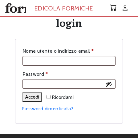
Skip to main content
EDICOLA FORMICHE
login
Richiesto
Nome utente o indirizzo email
*
Richiesto
Password
*
Accedi
Ricordami
Password dimenticata?