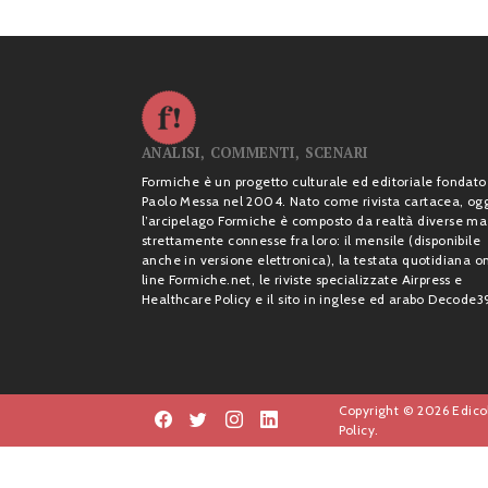
ANALISI, COMMENTI, SCENARI
Formiche è un progetto culturale ed editoriale fondato
Paolo Messa nel 2004. Nato come rivista cartacea, og
l’arcipelago Formiche è composto da realtà diverse ma
strettamente connesse fra loro: il mensile (disponibile
anche in versione elettronica), la testata quotidiana o
line Formiche.net, le riviste specializzate Airpress e
Healthcare Policy e il sito in inglese ed arabo Decode3
Copyright © 2026 Edicol
Policy.