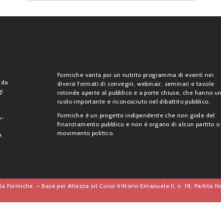
Formiche vanta poi un nutrito programma di eventi nei
 da
diversi formati di convegni, webinair, seminari e tavole
gi
rotonde aperte al pubblico e a porte chiuse, che hanno u
ruolo importante e riconosciuto nel dibattito pubblico.
Formiche è un progetto indipendente che non gode del
n-
finanziamento pubblico e non è organo di alcun partito o
movimento politico.
9.
a Formiche. – Base per Altezza srl Corso Vittorio Emanuele II, n. 18, Partita 