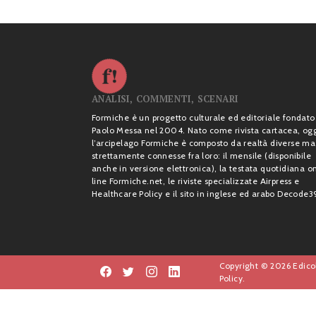
ANALISI, COMMENTI, SCENARI
Formiche è un progetto culturale ed editoriale fondato
Paolo Messa nel 2004. Nato come rivista cartacea, og
l’arcipelago Formiche è composto da realtà diverse ma
strettamente connesse fra loro: il mensile (disponibile
anche in versione elettronica), la testata quotidiana o
line Formiche.net, le riviste specializzate Airpress e
Healthcare Policy e il sito in inglese ed arabo Decode3
Copyright © 2026 Edicol
Policy.