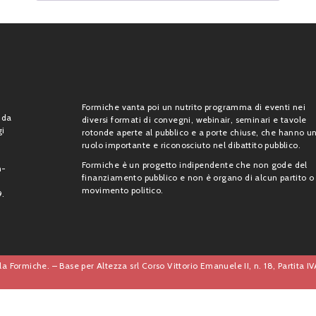
Formiche vanta poi un nutrito programma di eventi nei
 da
diversi formati di convegni, webinair, seminari e tavole
gi
rotonde aperte al pubblico e a porte chiuse, che hanno u
ruolo importante e riconosciuto nel dibattito pubblico.
Formiche è un progetto indipendente che non gode del
n-
finanziamento pubblico e non è organo di alcun partito o
movimento politico.
9.
a Formiche. – Base per Altezza srl Corso Vittorio Emanuele II, n. 18, Partita 