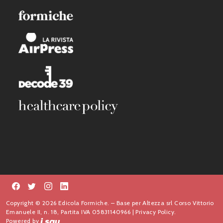
Copyright © 2026 Edicola Formiche. – Base per Altezza srl Corso Vittorio
Emanuele II, n. 18, Partita IVA 05831140966 |
Privacy Policy.
Powered by