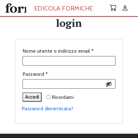
Skip to main content
EDICOLA FORMICHE
login
Richiesto
Nome utente o indirizzo email
*
Richiesto
Password
*
Accedi
Ricordami
Password dimenticata?