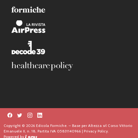
Copyright © 2026 Edicola Formiche. – Base per Altezza srl Corso Vittorio
Emanuele II, n. 18, Partita IVA 05831140966 |
Privacy Policy.
Powered by