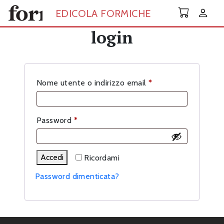
Skip to main content
EDICOLA FORMICHE
login
Richiesto
Nome utente o indirizzo email
*
Richiesto
Password
*
Accedi
Ricordami
Password dimenticata?