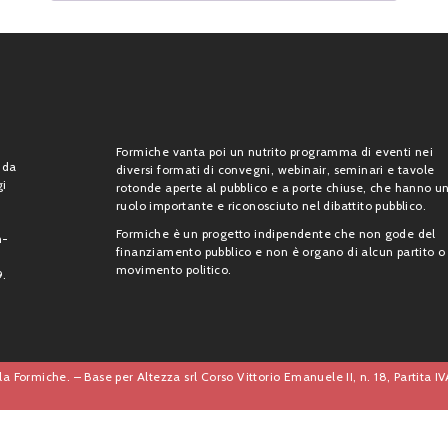
Formiche vanta poi un nutrito programma di eventi nei
 da
diversi formati di convegni, webinair, seminari e tavole
gi
rotonde aperte al pubblico e a porte chiuse, che hanno u
ruolo importante e riconosciuto nel dibattito pubblico.
Formiche è un progetto indipendente che non gode del
n-
finanziamento pubblico e non è organo di alcun partito o
movimento politico.
9.
a Formiche. – Base per Altezza srl Corso Vittorio Emanuele II, n. 18, Partita 