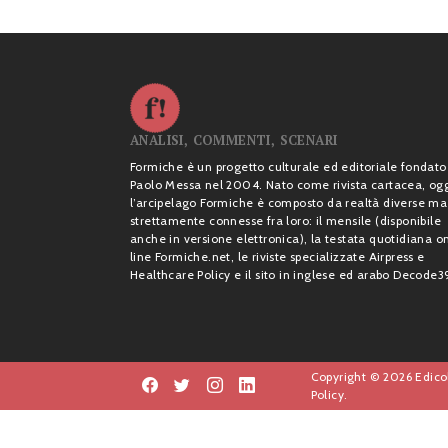
ANALISI, COMMENTI, SCENARI
Formiche è un progetto culturale ed editoriale fondato
Paolo Messa nel 2004. Nato come rivista cartacea, og
l’arcipelago Formiche è composto da realtà diverse ma
strettamente connesse fra loro: il mensile (disponibile
anche in versione elettronica), la testata quotidiana o
line Formiche.net, le riviste specializzate Airpress e
Healthcare Policy e il sito in inglese ed arabo Decode3
Copyright © 2026 Edicol
Policy.