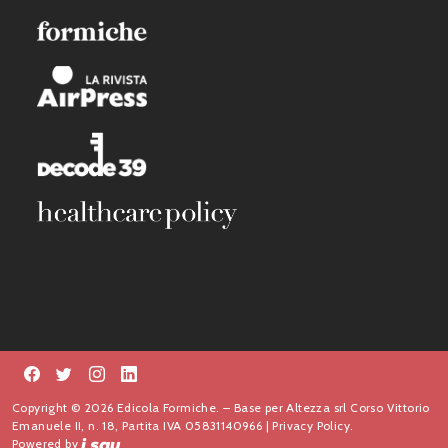
Copyright © 2026 Edicola Formiche. – Base per Altezza srl Corso Vittorio
Emanuele II, n. 18, Partita IVA 05831140966 |
Privacy Policy.
Powered by