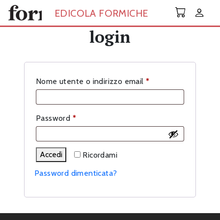
Skip to main content
EDICOLA FORMICHE
login
Richiesto
Nome utente o indirizzo email
*
Richiesto
Password
*
Accedi
Ricordami
Password dimenticata?