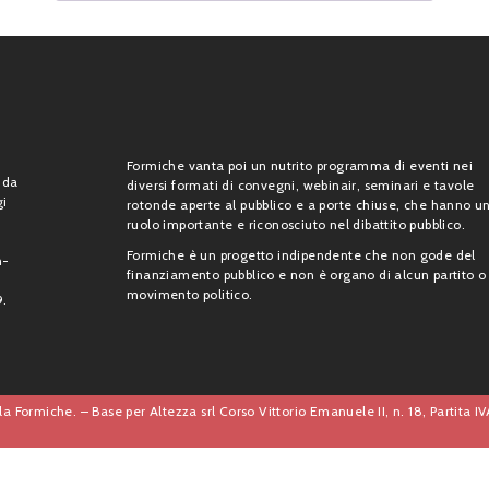
Formiche vanta poi un nutrito programma di eventi nei
 da
diversi formati di convegni, webinair, seminari e tavole
gi
rotonde aperte al pubblico e a porte chiuse, che hanno u
ruolo importante e riconosciuto nel dibattito pubblico.
Formiche è un progetto indipendente che non gode del
n-
finanziamento pubblico e non è organo di alcun partito o
movimento politico.
9.
a Formiche. – Base per Altezza srl Corso Vittorio Emanuele II, n. 18, Partita 