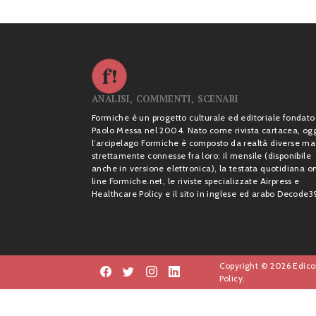
ANALISI, COMMENTI, SCENARI
Formiche è un progetto culturale ed editoriale fondato
Paolo Messa nel 2004. Nato come rivista cartacea, og
l’arcipelago Formiche è composto da realtà diverse ma
strettamente connesse fra loro: il mensile (disponibile
anche in versione elettronica), la testata quotidiana o
line Formiche.net, le riviste specializzate Airpress e
Healthcare Policy e il sito in inglese ed arabo Decode3
Copyright © 2026 Edicol
Policy.