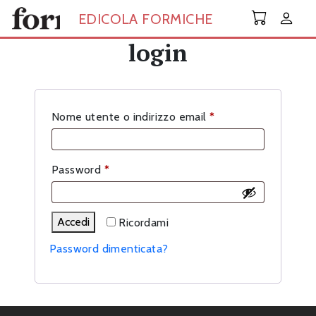
Skip to main content
EDICOLA FORMICHE
login
Richiesto
Nome utente o indirizzo email
*
Richiesto
Password
*
Accedi
Ricordami
Password dimenticata?