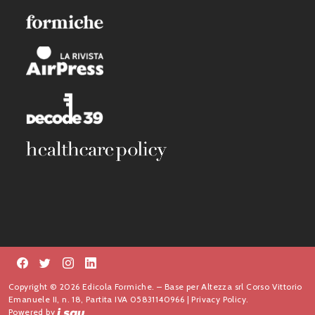
Copyright © 2026 Edicola Formiche. – Base per Altezza srl Corso Vittorio
Emanuele II, n. 18, Partita IVA 05831140966 |
Privacy Policy.
Powered by