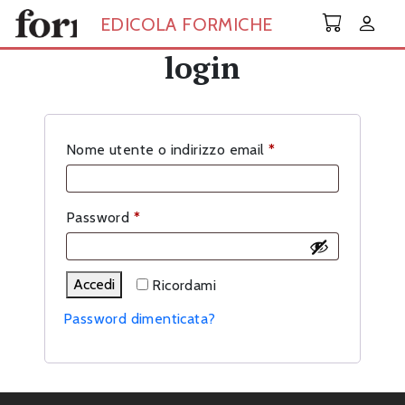
Skip to main content
EDICOLA FORMICHE
login
Richiesto
Nome utente o indirizzo email
*
Richiesto
Password
*
Accedi
Ricordami
Password dimenticata?