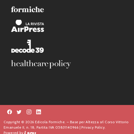
Copyright © 2026 Edicola Formiche. – Base per Altezza srl Corso Vittorio
Emanuele II, n. 18, Partita IVA 05831140966 |
Privacy Policy.
Powered by