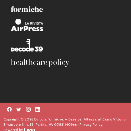
Copyright © 2026 Edicola Formiche. – Base per Altezza srl Corso Vittorio
Emanuele II, n. 18, Partita IVA 05831140966 |
Privacy Policy.
Powered by