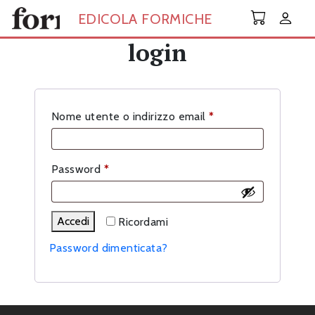
Skip to main content
EDICOLA FORMICHE
login
Richiesto
Nome utente o indirizzo email
*
Richiesto
Password
*
Accedi
Ricordami
Password dimenticata?