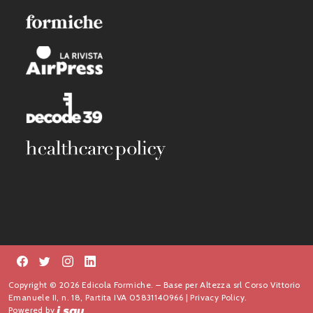
Copyright © 2026 Edicola Formiche. – Base per Altezza srl Corso Vittorio
Emanuele II, n. 18, Partita IVA 05831140966 |
Privacy Policy.
Powered by