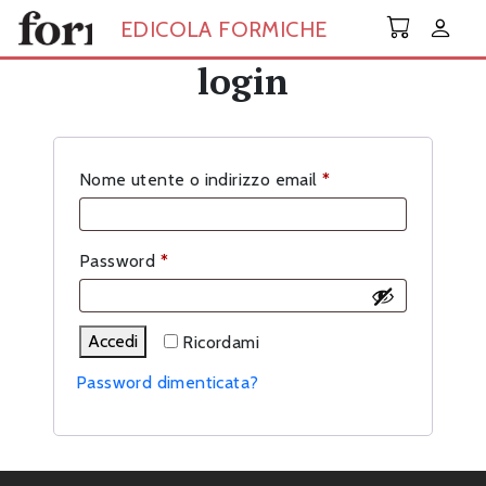
Skip to main content
EDICOLA FORMICHE
login
Richiesto
Nome utente o indirizzo email
*
Richiesto
Password
*
Accedi
Ricordami
Password dimenticata?