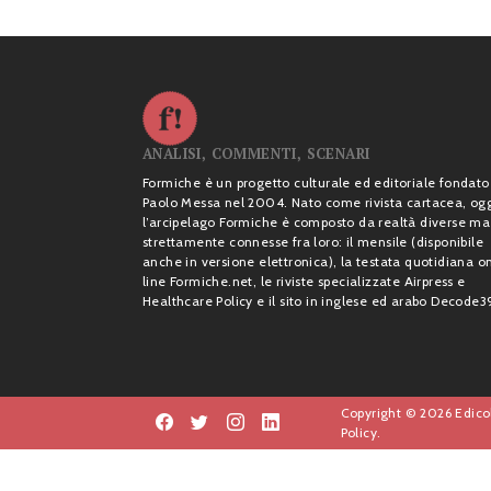
ANALISI, COMMENTI, SCENARI
Formiche è un progetto culturale ed editoriale fondato
Paolo Messa nel 2004. Nato come rivista cartacea, og
l’arcipelago Formiche è composto da realtà diverse ma
strettamente connesse fra loro: il mensile (disponibile
anche in versione elettronica), la testata quotidiana o
line Formiche.net, le riviste specializzate Airpress e
Healthcare Policy e il sito in inglese ed arabo Decode3
Copyright © 2026 Edicol
Policy.