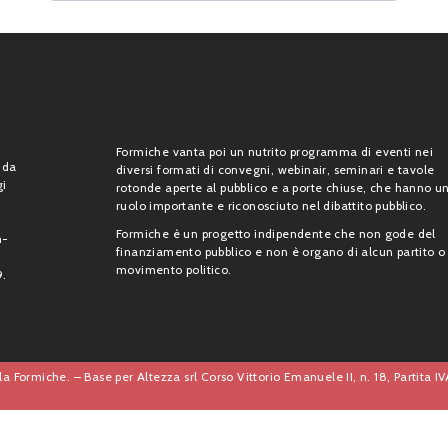
Formiche vanta poi un nutrito programma di eventi nei
 da
diversi formati di convegni, webinair, seminari e tavole
gi
rotonde aperte al pubblico e a porte chiuse, che hanno u
ruolo importante e riconosciuto nel dibattito pubblico.
Formiche è un progetto indipendente che non gode del
n-
finanziamento pubblico e non è organo di alcun partito o
movimento politico.
9.
a Formiche. – Base per Altezza srl Corso Vittorio Emanuele II, n. 18, Partita 