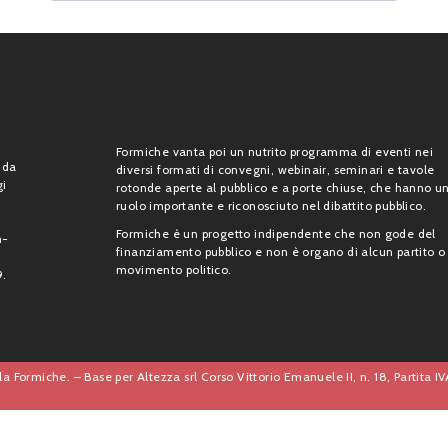
Formiche vanta poi un nutrito programma di eventi nei
 da
diversi formati di convegni, webinair, seminari e tavole
gi
rotonde aperte al pubblico e a porte chiuse, che hanno u
ruolo importante e riconosciuto nel dibattito pubblico.
Formiche è un progetto indipendente che non gode del
n-
finanziamento pubblico e non è organo di alcun partito o
movimento politico.
9.
a Formiche. – Base per Altezza srl Corso Vittorio Emanuele II, n. 18, Partita 