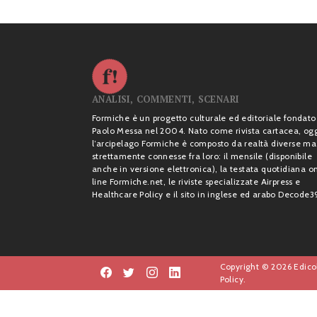
ANALISI, COMMENTI, SCENARI
Formiche è un progetto culturale ed editoriale fondato
Paolo Messa nel 2004. Nato come rivista cartacea, og
l’arcipelago Formiche è composto da realtà diverse ma
strettamente connesse fra loro: il mensile (disponibile
anche in versione elettronica), la testata quotidiana o
line Formiche.net, le riviste specializzate Airpress e
Healthcare Policy e il sito in inglese ed arabo Decode3
Copyright © 2026 Edicol
Policy.