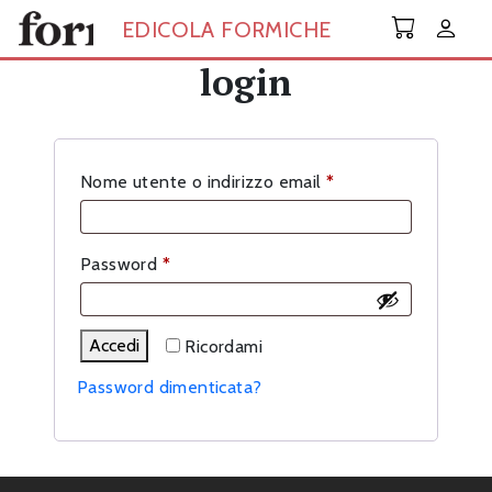
Skip to main content
EDICOLA FORMICHE
login
Richiesto
Nome utente o indirizzo email
*
Richiesto
Password
*
Accedi
Ricordami
Password dimenticata?