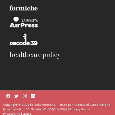
Copyright © 2026 Edicola Formiche. – Base per Altezza srl Corso Vittorio
Emanuele II, n. 18, Partita IVA 05831140966 |
Privacy Policy.
Powered by