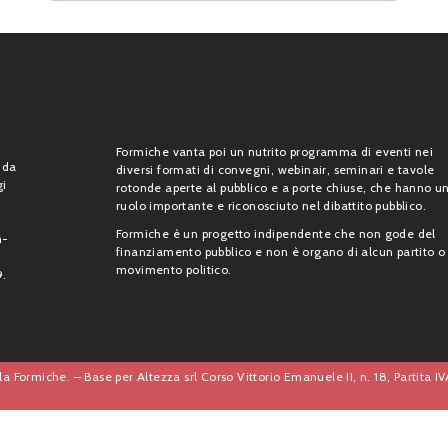
Formiche vanta poi un nutrito programma di eventi nei
 da
diversi formati di convegni, webinair, seminari e tavole
gi
rotonde aperte al pubblico e a porte chiuse, che hanno u
ruolo importante e riconosciuto nel dibattito pubblico.
Formiche è un progetto indipendente che non gode del
n-
finanziamento pubblico e non è organo di alcun partito o
movimento politico.
9.
a Formiche. – Base per Altezza srl Corso Vittorio Emanuele II, n. 18, Partita 