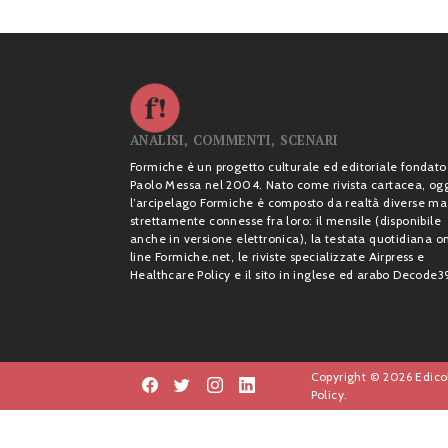
ANALISI, COMMENTI, SCENARI
Formiche è un progetto culturale ed editoriale fondato
Paolo Messa nel 2004. Nato come rivista cartacea, og
l’arcipelago Formiche è composto da realtà diverse ma
strettamente connesse fra loro: il mensile (disponibile
anche in versione elettronica), la testata quotidiana o
line Formiche.net, le riviste specializzate Airpress e
Healthcare Policy e il sito in inglese ed arabo Decode3
Copyright © 2026 Edicol
Policy.