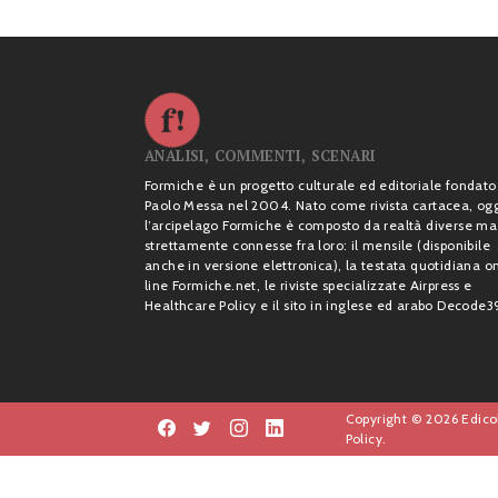
ANALISI, COMMENTI, SCENARI
Formiche è un progetto culturale ed editoriale fondato
Paolo Messa nel 2004. Nato come rivista cartacea, og
l’arcipelago Formiche è composto da realtà diverse ma
strettamente connesse fra loro: il mensile (disponibile
anche in versione elettronica), la testata quotidiana o
line Formiche.net, le riviste specializzate Airpress e
Healthcare Policy e il sito in inglese ed arabo Decode3
Copyright © 2026 Edicol
Policy.