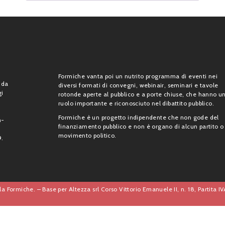
Formiche vanta poi un nutrito programma di eventi nei
 da
diversi formati di convegni, webinair, seminari e tavole
gi
rotonde aperte al pubblico e a porte chiuse, che hanno u
ruolo importante e riconosciuto nel dibattito pubblico.
Formiche è un progetto indipendente che non gode del
n-
finanziamento pubblico e non è organo di alcun partito o
movimento politico.
9.
a Formiche. – Base per Altezza srl Corso Vittorio Emanuele II, n. 18, Partita 