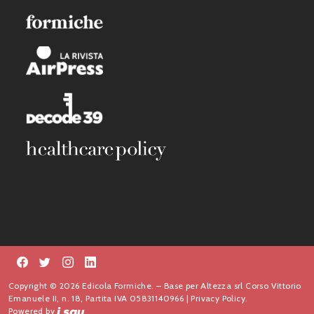
Copyright © 2026 Edicola Formiche. – Base per Altezza srl Corso Vittorio
Emanuele II, n. 18, Partita IVA 05831140966 |
Privacy Policy.
Powered by