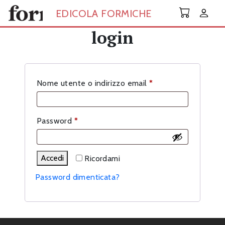
Skip to main content
EDICOLA FORMICHE
login
Richiesto
Nome utente o indirizzo email
*
Richiesto
Password
*
Accedi
Ricordami
Password dimenticata?