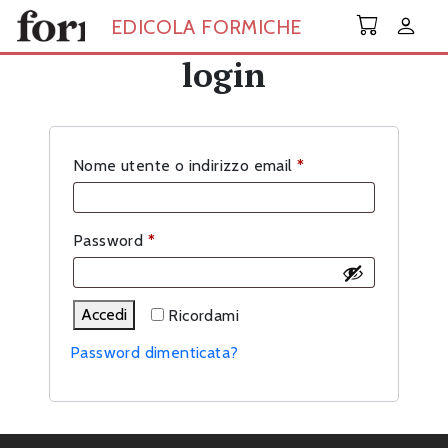
Skip to main content
EDICOLA FORMICHE
login
Richiesto
Nome utente o indirizzo email
*
Richiesto
Password
*
Accedi
Ricordami
Password dimenticata?