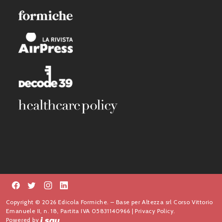
Copyright © 2026 Edicola Formiche. – Base per Altezza srl Corso Vittorio
Emanuele II, n. 18, Partita IVA 05831140966 |
Privacy Policy.
Powered by