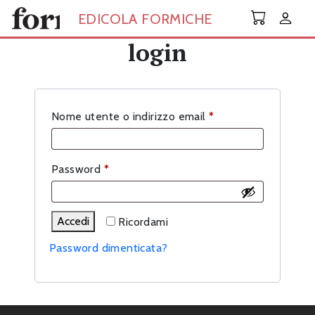
Skip to main content
EDICOLA FORMICHE
login
Richiesto
Nome utente o indirizzo email
*
Richiesto
Password
*
Accedi
Ricordami
Password dimenticata?