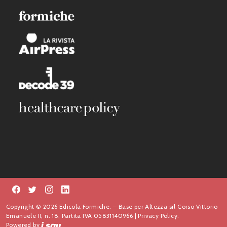
Copyright © 2026 Edicola Formiche. – Base per Altezza srl Corso Vittorio
Emanuele II, n. 18, Partita IVA 05831140966 |
Privacy Policy.
Powered by