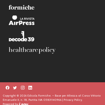
Copyright © 2026 Edicola Formiche. – Base per Altezza srl Corso Vittorio
Emanuele II, n. 18, Partita IVA 05831140966 |
Privacy Policy.
Powered by