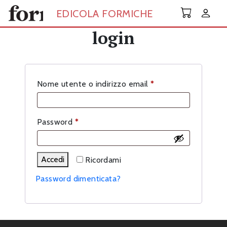
Skip to main content
EDICOLA FORMICHE
login
Richiesto
Nome utente o indirizzo email
*
Richiesto
Password
*
Accedi
Ricordami
Password dimenticata?