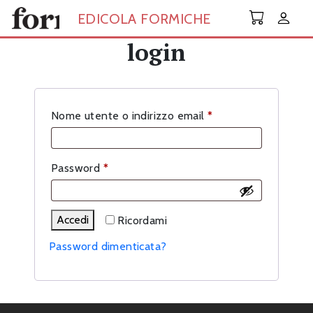
Skip to main content
EDICOLA FORMICHE
login
Richiesto
Nome utente o indirizzo email
*
Richiesto
Password
*
Accedi
Ricordami
Password dimenticata?