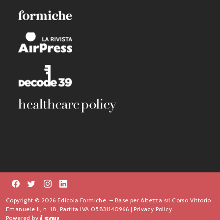
Copyright © 2026 Edicola Formiche. – Base per Altezza srl Corso Vittorio
Emanuele II, n. 18, Partita IVA 05831140966 |
Privacy Policy.
Powered by