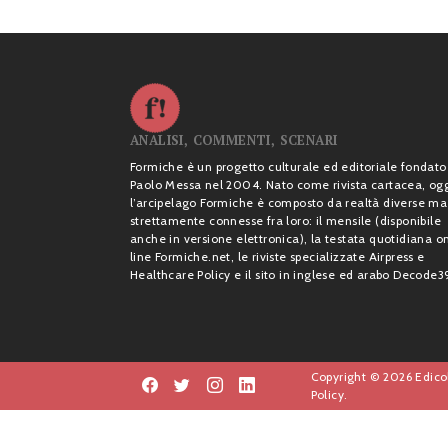
ANALISI, COMMENTI, SCENARI
Formiche è un progetto culturale ed editoriale fondato
Paolo Messa nel 2004. Nato come rivista cartacea, og
l’arcipelago Formiche è composto da realtà diverse ma
strettamente connesse fra loro: il mensile (disponibile
anche in versione elettronica), la testata quotidiana o
line Formiche.net, le riviste specializzate Airpress e
Healthcare Policy e il sito in inglese ed arabo Decode3
Copyright © 2026 Edicol
Policy.