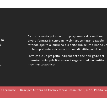
Formiche vanta poi un nutrito programma di eventi nei
 da
diversi formati di convegni, webinair, seminari e tavole
gi
rotonde aperte al pubblico e a porte chiuse, che hanno u
ruolo importante e riconosciuto nel dibattito pubblico.
Formiche è un progetto indipendente che non gode del
n-
finanziamento pubblico e non è organo di alcun partito o
movimento politico.
9.
a Formiche. – Base per Altezza srl Corso Vittorio Emanuele II, n. 18, Partita 